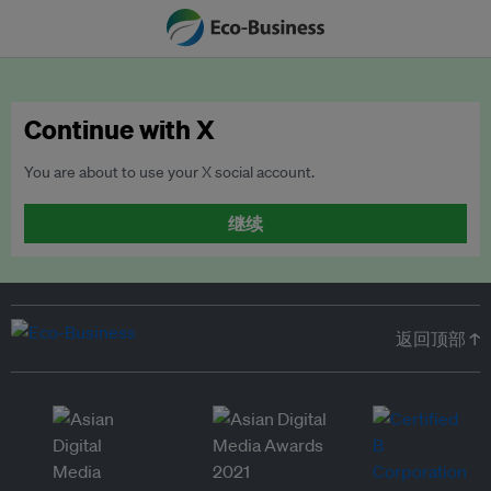
Continue with X
You are about to use your X social account.
继续
返回顶部 ↑