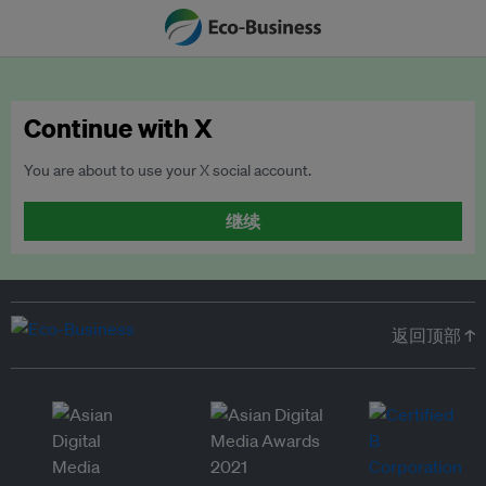
Continue with X
You are about to use your X social account.
继续
返回顶部 ↑