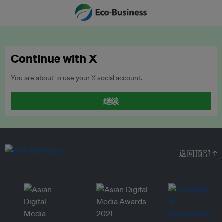
Continue with X
You are about to use your X social account.
继续
返回顶部 ↑