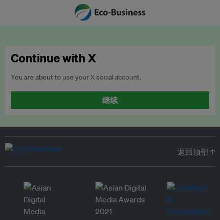
Continue with X
You are about to use your X social account.
继续
返回顶部 ↑