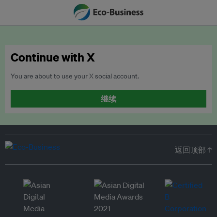
Continue with X
You are about to use your X social account.
继续
返回顶部 ↑