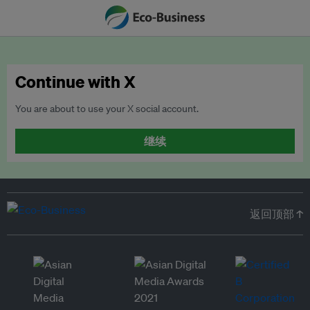
Continue with X
You are about to use your X social account.
继续
返回顶部 ↑