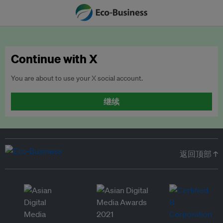
Continue with X
You are about to use your X social account.
继续
返回顶部 ↑