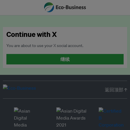
Continue with X
You are about to use your X social account.
继续
返回顶部 ↑