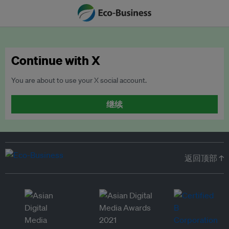
Continue with X
You are about to use your X social account.
继续
返回顶部 ↑