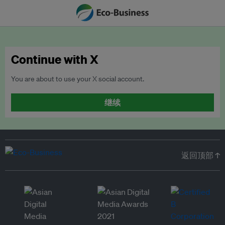
Continue with X
You are about to use your X social account.
继续
返回顶部 ↑