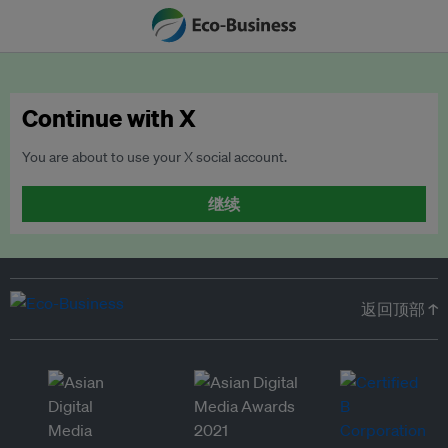
Continue with X
You are about to use your X social account.
继续
返回顶部 ↑