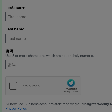
First name
Last name
密码
Use 8 or more characters, which are not entirely numeric.
Insights Weekly 
All new Eco-Business accounts start receiving our
Privacy Policy
.