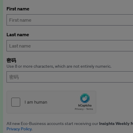
First name
Last name
密码
Use 8 or more characters, which are not entirely numeric.
Insights Weekly 
All new Eco-Business accounts start receiving our
Privacy Policy
.