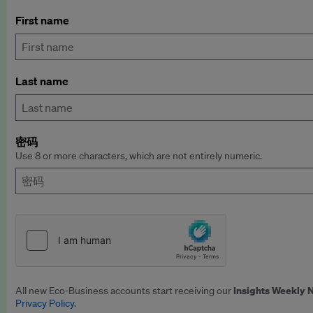
First name
Last name
密码
Use 8 or more characters, which are not entirely numeric.
Insights Weekly 
All new Eco-Business accounts start receiving our
Privacy Policy
.