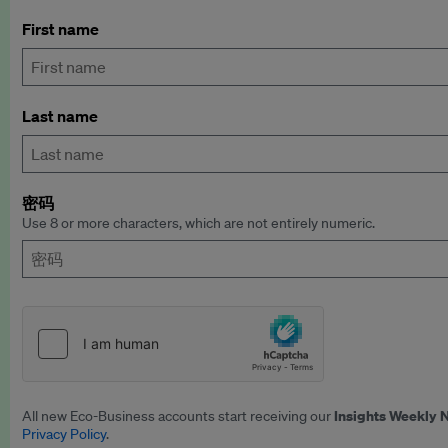
First name
Last name
密码
Use 8 or more characters, which are not entirely numeric.
Insights Weekly 
All new Eco-Business accounts start receiving our
Privacy Policy
.