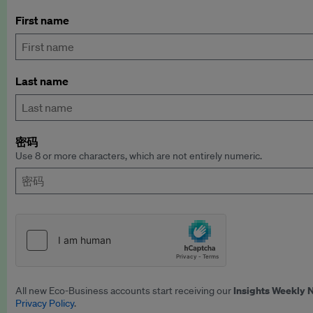
First name
Last name
密码
Use 8 or more characters, which are not entirely numeric.
Insights Weekly 
All new Eco-Business accounts start receiving our
Privacy Policy
.