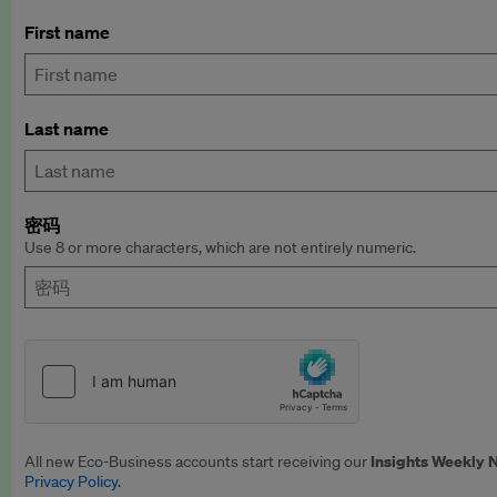
First name
Last name
密码
Use 8 or more characters, which are not entirely numeric.
Insights Weekly 
All new Eco-Business accounts start receiving our
Privacy Policy
.