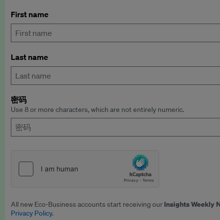
First name
Last name
密码
Use 8 or more characters, which are not entirely numeric.
Insights Weekly 
All new Eco-Business accounts start receiving our
Privacy Policy
.