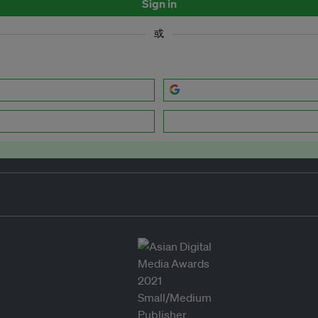
Sign in
或