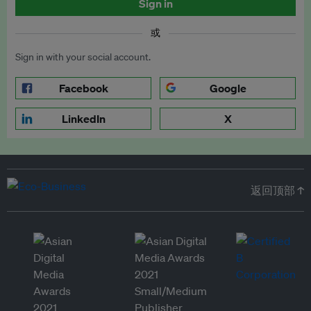
Sign in
或
Sign in with your social account.
Facebook
Google
LinkedIn
X
返回顶部 ↑