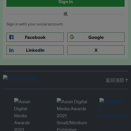
Sign in
或
Sign in with your social account.
Facebook
Google
LinkedIn
X
返回顶部 ↑