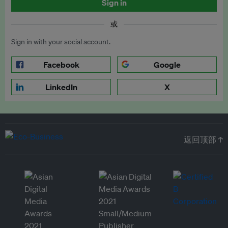
Sign in
或
Sign in with your social account.
Facebook
Google
LinkedIn
X
返回顶部 ↑