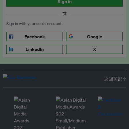
Sign in
或
Sign in with your social account.
Facebook
Google
LinkedIn
X
返回顶部 ↑