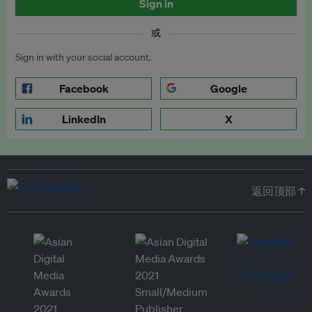
Sign in
或
Sign in with your social account.
Facebook
Google
LinkedIn
X
返回顶部 ↑