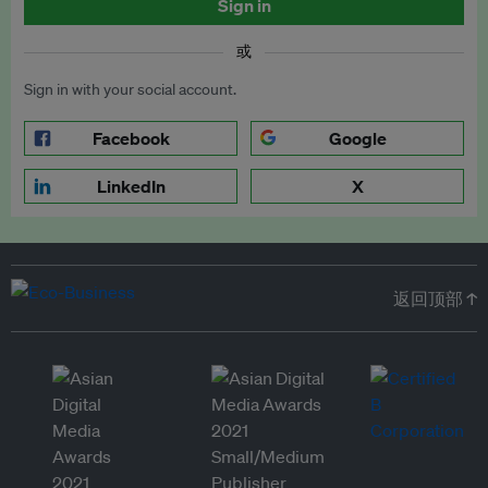
Sign in
或
Sign in with your social account.
Facebook
Google
LinkedIn
X
返回顶部 ↑