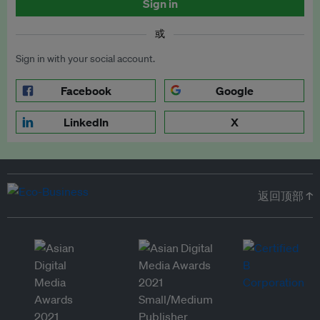
Sign in
或
Sign in with your social account.
Facebook
Google
LinkedIn
X
返回顶部 ↑