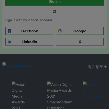
Sign in
或
Sign in with your social account.
Facebook
Google
LinkedIn
X
返回顶部 ↑