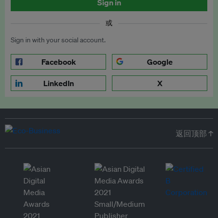
Sign in
或
Sign in with your social account.
Facebook
Google
LinkedIn
X
返回顶部 ↑