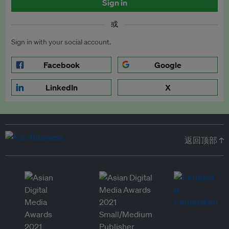
Sign in
或
Sign in with your social account.
Facebook
Google
LinkedIn
X
返回顶部 ↑