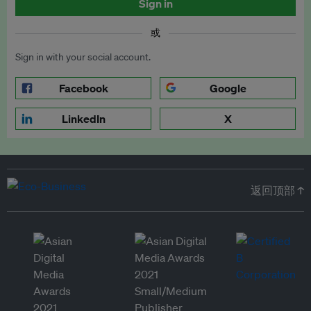
Sign in
或
Sign in with your social account.
Facebook
Google
LinkedIn
X
返回顶部 ↑