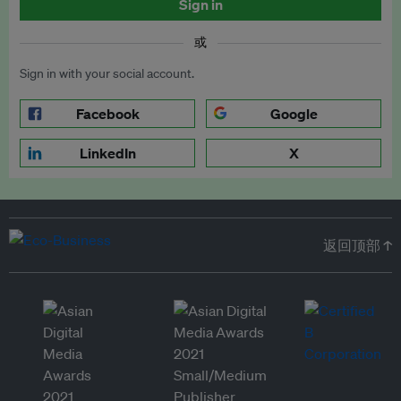
Sign in
或
Sign in with your social account.
Facebook
Google
LinkedIn
X
返回顶部 ↑