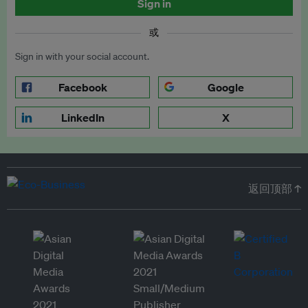
Sign in
或
Sign in with your social account.
Facebook
Google
LinkedIn
X
返回顶部 ↑