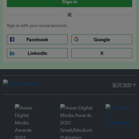
Sign in
或
Sign in with your social account.
Facebook
Google
LinkedIn
X
返回顶部 ↑