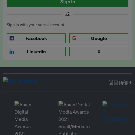
Sign in
或
Sign in with your social account.
Facebook
Google
LinkedIn
X
返回顶部 ↑