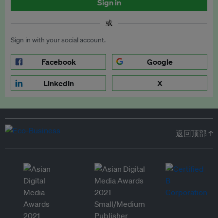
Sign in
或
Sign in with your social account.
Facebook
Google
LinkedIn
X
返回顶部 ↑