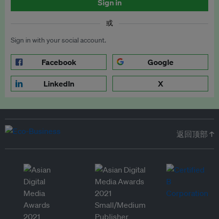
Sign in
或
Sign in with your social account.
Facebook
Google
LinkedIn
X
返回顶部 ↑