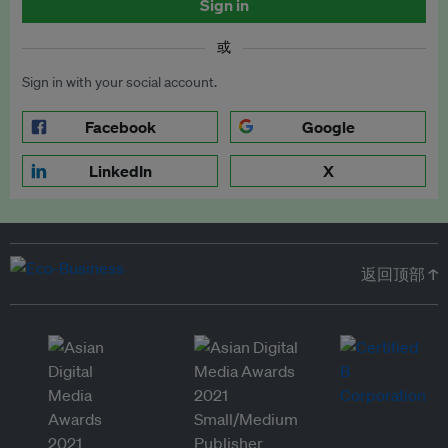
Sign in
或
Sign in with your social account.
Facebook
Google
LinkedIn
X
返回顶部 ↑