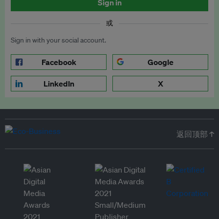
Sign in
或
Sign in with your social account.
Facebook
Google
LinkedIn
X
返回顶部 ↑