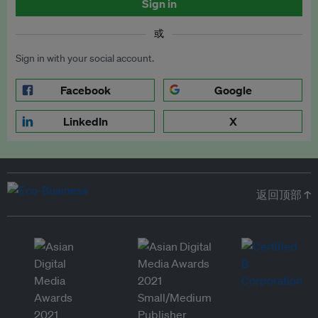
Sign in
或
Sign in with your social account.
Facebook
Google
LinkedIn
X
返回顶部 ↑