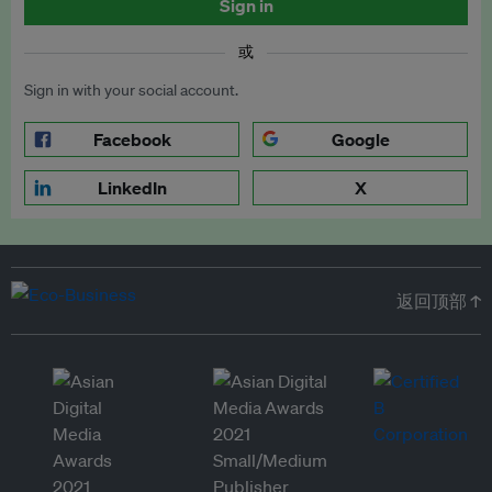
Sign in
或
Sign in with your social account.
Facebook
Google
LinkedIn
X
返回顶部 ↑