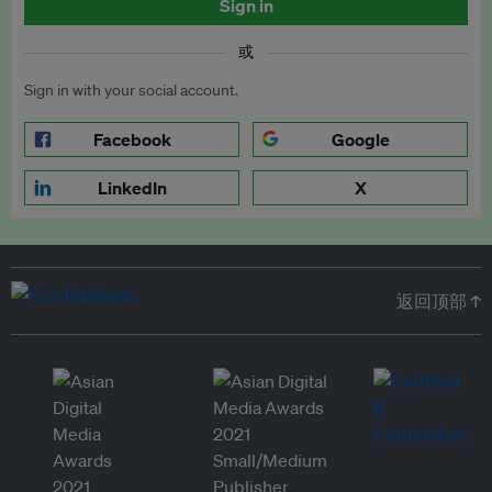
Sign in
或
Sign in with your social account.
Facebook
Google
LinkedIn
X
返回顶部 ↑