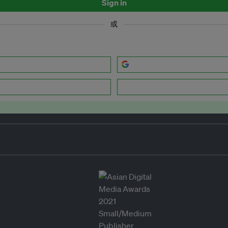
Sign in
或