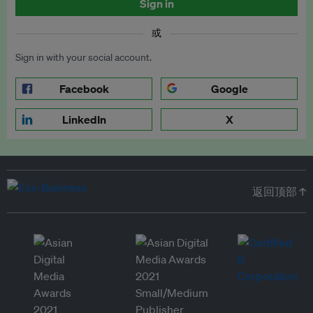
Sign in
或
Sign in with your social account.
Facebook
Google
LinkedIn
X
返回顶部 ↑