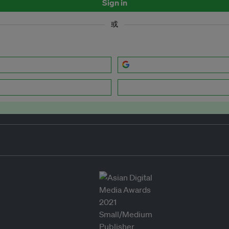
Sign in
或