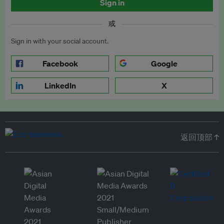
Sign in
或
Sign in with your social account.
Facebook
Google
LinkedIn
X
返回顶部 ↑