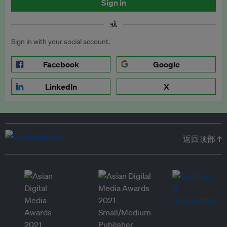
Sign in
或
Sign in with your social account.
Facebook
Google
LinkedIn
X
返回顶部 ↑