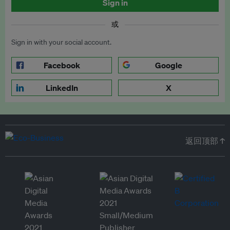
Sign in
或
Sign in with your social account.
Facebook
Google
LinkedIn
X
返回顶部 ↑