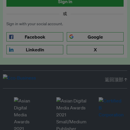
Sign in
或
Sign in with your social account.
Facebook
Google
LinkedIn
X
返回顶部 ↑