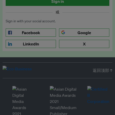
Sign in
或
Sign in with your social account.
Facebook
Google
LinkedIn
X
返回顶部 ↑