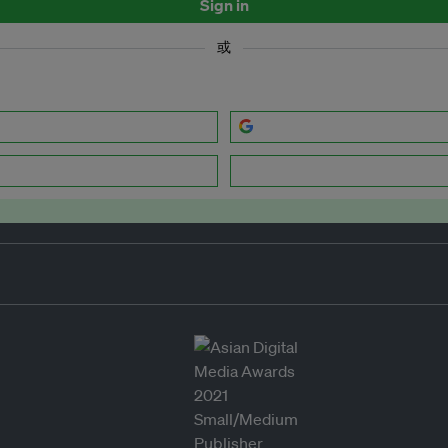
Sign in
或